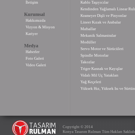
İletişim
Kablo Taşıyıcılar
Kendinden Yağlamalı Linear Rul
Kurumsal
Krameyer Dişli ve Pinyonlar
Hakkımızda
Lineer Kızak ve Arabalar
Vizyon & Misyon
Mafsallar
Kariyer
Mekanik Salmastralar
Modüller
Medya
Servo Motor ve Sürücüleri
Haberler
Spindle Motorlar
Foto Galeri
Takozlar
Video Galeri
Triger Kasnak ve Kayışlar
Vidalı Mil Uç Yatakları
Yağ Keçeleri
Yüksek Hız, Yüksek Isı ve Sürtün
Copyright © 2014
Konya Tasarım Rulman Tüm Hakları Saklıdı