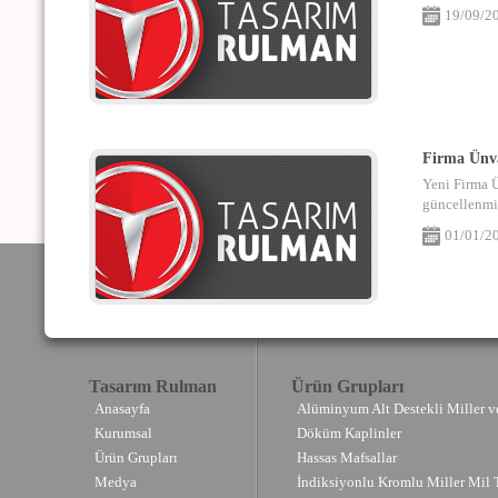
19/09/2
Firma Ünva
Yeni Firma
güncellenmişt
01/01/2
Tasarım Rulman
Ürün Grupları
Anasayfa
Alüminyum Alt Destekli Miller v
Kurumsal
Döküm Kaplinler
Ürün Grupları
Hassas Mafsallar
Medya
İndiksiyonlu Kromlu Miller Mil T