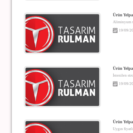
Ürün Yelpa
Aliminyum si
19/09/2
Ürün Yelpa
İstenilen s
19/09/2
Ürün Yelpa
Uygın fiyatlı